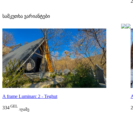
2
სამკუთხა ვარიანტები
A frame Luminarc 2 - Teghut
A
GEL
334
2
/ღამე