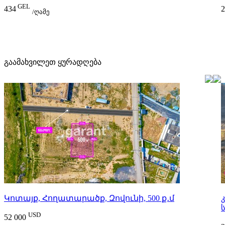
GEL
434
2
/ღამე
გაამახვილეთ ყურადღება
Կոտայք, Հողատարածք, Զովունի, 500 ք․մ
USD
52 000