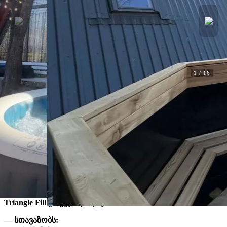
1
/
16
Ქირავდება
A Frame Dilijan – Triagle Fill
A Frame Dilijan – Triagle Fill.
დილიჯანი, ტავუში
F5540
ალკოვე
Wi-Fi
ქალაქის ხედი
მთები
ღუმელი
სამზარეულო
გათბობა
ბინა ტელევიზორი
სატელევიზიო
კერძები
კეთილი იყოს თქვენი მობრძანება
A Frame Dilijan –
Triangle Fill
კოტეჯი დილიჯანში🏡
— სთავაზობს: