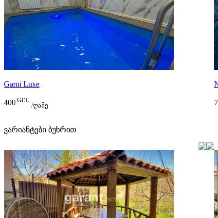
Garni Luxe
N
GEL
400
7
/ღამე
ვარიანტები ბუხრით