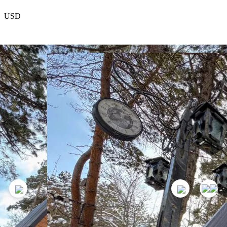
USD
EUR
რჩეული
პროექტის შესახებ
კონტაქტები
თანამშრომლობა
233
GEL
1
ღამე
დაჯავშვნა