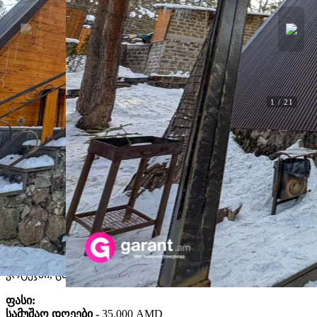
1
/
21
Ქირავდება
A Frame House – Big
A Frame House – Big. წახკაძორი,
კოტაიქი
F3731
Wi-Fi
Ტყეში
სამზარეულო
ბრაზიერი
გათბობა
სატელევიზიო
მაცივარი
კეთილი იყოს თქვენი მობრძანება
A Frame House – Big
კოტეჯში, ცახკაძორში 🏡
ფასი:
სამუშაო დღეები -
35,000 AMD