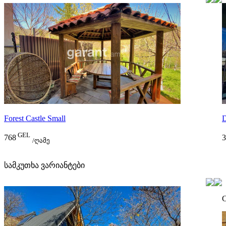
Forest Castle Small
D
GEL
768
3
/ღამე
სამკუთხა ვარიანტები