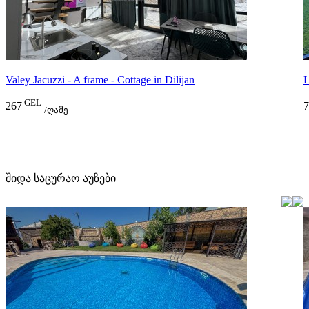
Valey Jacuzzi - A frame - Cottage in Dilijan
L
GEL
267
7
/ღამე
შიდა საცურაო აუზები