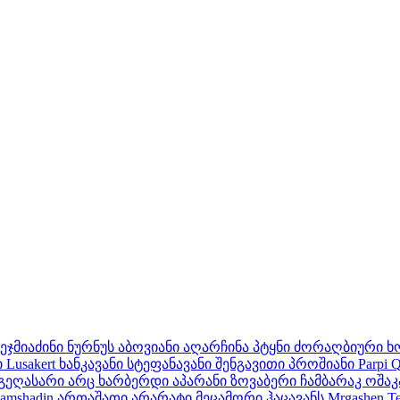
ეჯმიაძინი
ნურნუს
აბოვიანი
აღარჩინა
პტყნი
ძორაღბიური
ხ
ი
Lusakert
ხანკავანი
სტეფანავანი
შენგავითი
პროშიანი
Parpi
Q
გეღასარი
არც ხარბერდი
აპარანი
ზოვაბერი
ჩამბარაკ
ოშაკ
amshadin
ართაშათი
არარატი
მეცამორი
ჰაცავანს
Mrgashen
T