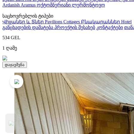
Ardanish
Aramus
ოქტომბერიანი
ლერმონტოვო
საცხოვრებლის ტიპები
Վիլլաներ և Տներ
Pavilions
Cottages
Բնակարաններ
Hotel
განცხადების დამატება
პროექტის შესახებ
კონტაქტები
თან
534
GEL
1
ღამე
დაჯავშვნა