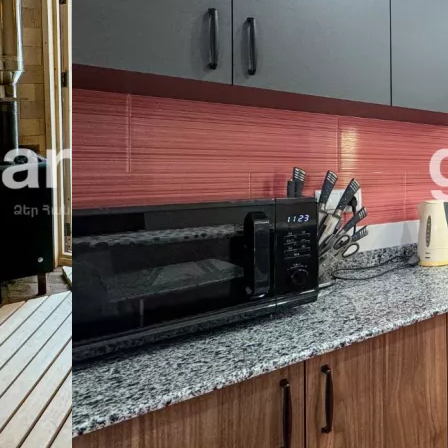
լիքային վառարան
გათბობა
ბინა ტელევიზორი
საუნა
სარე
აძორში 🏡
დგენს
70,000 AMD