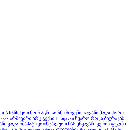
ოდა
ჩანჩქერი
ნორ აჭნი
არზნი
ზოვუნი
იჯევანი
ჰალიძორი
asax
არმავირი
არც გექსი
Enoqavan
წყარო
როკი
ბიურაკან
ანი
ვაღარშაპატი
კრისტალური
ჩარენცავანი
ვერინ ფტღნი
egheniq
Aghveran
Gyulagarak
თბილისი
Ohanavan
Spitak
Martuni