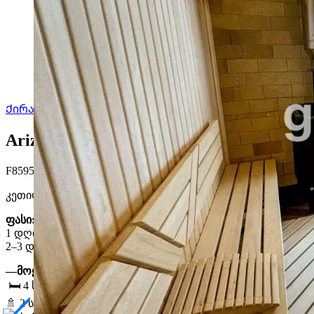
Ქირავდება
Arizona 4
Arizona 4. წახკაძორი, კოტაიქი
F8595
ალკოვე
Wi-Fi
ქალაქის ხედი
სამზარეულო
Միկրոա
კეთილი იყოს თქვენი მობრძანება
Arizona 4
– ვილაში ცახკ
ფასი:
1 დღიანი დაჯავშნის შემთხვევაში –
80,000 AMD
2–3 დღიანი დაჯავშნის შემთხვევაში, ერთ დღეში ფასი შეა
—მოყვება:
🛏️ 4 საძინებელი,
🚿 2 სააბაზანო,