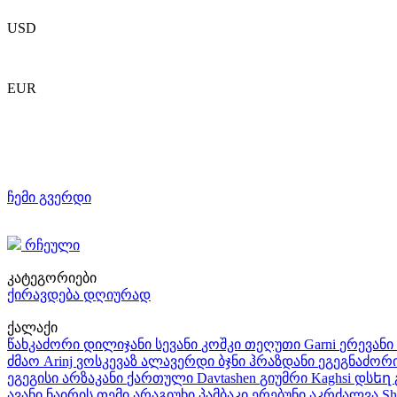
USD
EUR
ჩემი გვერდი
რჩეული
კატეგორიები
ქირავდება დღიურად
ქალაქი
წახკაძორი
დილიჯანი
სევანი
კოშკი
თეღუთი
Garni
ერევანი
ძმაო
Arinj
ვოსკევაზ
ალავერდი
ბჯნი
ჰრაზდანი
ეგეგნაძორ
ეგეგისი
არზაკანი
ქართული
Davtashen
გიუმრი
Kaghsi
დსեղ
ავანი
ნაირის თემი
არაგიუხი
პამბაკი
ერებუნი
აკრძალვა
Sh