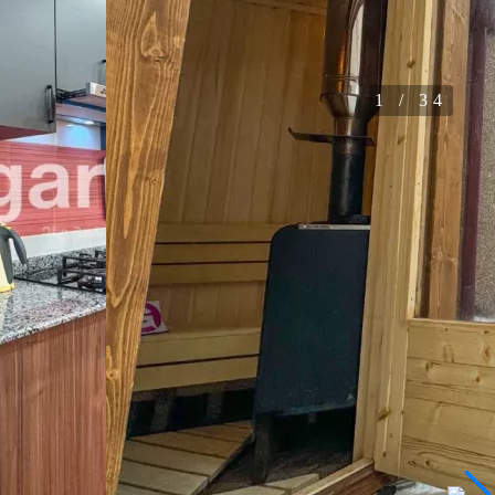
1
/
34
ცხი მანქანა
სატელევიზიო
მაცივარი
კერძები
სასახლეები