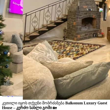
1
/
66
Ქირავდება
Balkonum Luxury Guest House
Balkonum Luxury Guest House. ხოდა,
ტავუში
F5248
ალკოვე
Wi-Fi
ქალაქის ხედი
ღუმელი
ბუხარი
სამზარეულო
ბრაზიერი
Միկրոալիքային վառարան
ბინა ტელევიზორი
სარეცხი მანქანა
სატელევიზიო
მოსახერხებელია ღონისძიებებისთვის
მაცივარი
ჩოგბურთი
სასახლეები
კეთილი იყოს თქვენი მობრძანება
Balkonum Luxury Guest
House – კერძო სახლი გოში
🏡