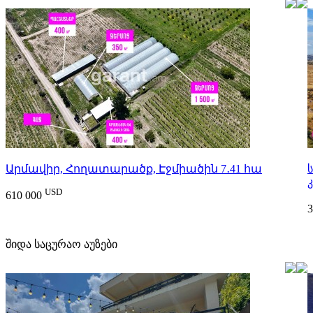
Արմավիր, Հողատարածք, Էջմիածին 7․41 հա
კ
USD
610 000
3
შიდა საცურაო აუზები