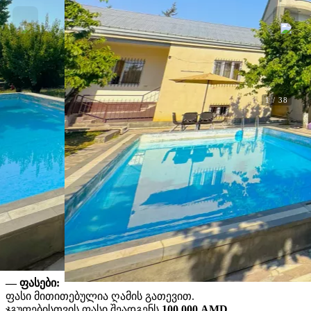
1
/
38
Ქირავდება
Siroon Tun
Siroon Tun. ძორაღბიური, კოტაიქი
F4628
აუზი
ალკოვე
Wi-Fi
დინამიკები
სამზარეულო
ბრაზიერი
საუნა
მაცივარი
კერძები
ერევნის მახლობლად
ბილიარდი
კეთილი იყოს თქვენი მობრძანება
Siroon Tun -
დასასვენებელი ადგილი ძორაღბიურში🏡
— ფასები:
ფასი მითითებულია ღამის გათევით.
ჯგუფებისთვის ფასი შეადგენს
100,000 AMD.