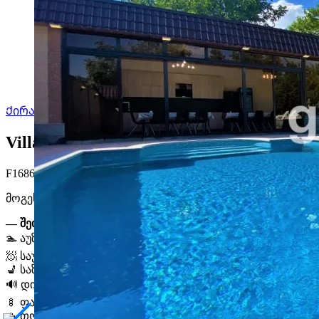
Ქირავდება
Villa Nice - Pool and Garden
Villa Nice - Pool and Garden. ერევანი, ე
F1686
აუზი
ალკოვე
Wi-Fi
ქალაქის ხედი
დინამიკები
სამზა
მოგესალმებით
Villa Nice - Pool and Garden-ში
, დასვენების
— შეთავაზება:
🏊 აუზი (4x8მ)
🧖 საუნა
💺 საზაფხულო პარკაჩასვები
🔊 დინამიკი
🍢 ფანჩატური /მანგალი, შამფურები/
🔥 თონე (ტრადიციული ღუმელი)