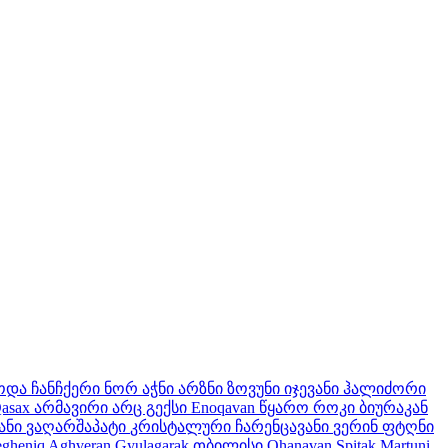
ოდა
ჩანჩქერი
ნორ აჭნი
არზნი
ზოვუნი
იჯევანი
ჰალიძორი
asax
არმავირი
არც გექსი
Enoqavan
წყარო
როკი
ბიურაკან
ანი
ვაღარშაპატი
კრისტალური
ჩარენცავანი
ვერინ ფტღნი
egheniq
Aghveran
Gyulagarak
თბილისი
Ohanavan
Spitak
Martuni