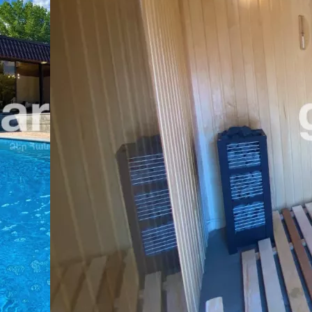
რევანი
რეულო
ბრაზიერი
საუნა
მაცივარი
ერევნის მახლობლად
სატ
ა და ღონისძიებების ადგილი ერევნის კორეის ხეობაში 🏡