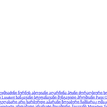
ეჯმიაძინი
ნურნუს
აბოვიანი
აღარჩინა
პტყნი
ძორაღბიური
ხ
ი
Lusakert
ხანკავანი
სტეფანავანი
შენგავითი
პროშიანი
Parpi
Q
გეღასარი
არც ხარბერდი
აპარანი
ზოვაბერი
ჩამბარაკ
ოშაკ
amshadin
ართაშათი
არარატი
მეცამორი
ჰაცავანს
Mrgashen
T