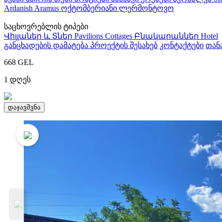
Ardanish
Aramus
ოქტომბერიანი
ლერმონტოვო
საცხოვრებლის ტიპები
Վիլլաներ և Տներ
Pavilions
Cottages
Բնակարաններ
Hotel
განცხადების დამატება
პროექტის შესახებ
კონტაქტები
თან
668
GEL
1
დღეს
დაჯავშვნა