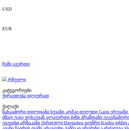
USD
EUR
ჩემი გვერდი
რჩეული
კატეგორიები
ქირავდება დღიურად
ქალაქი
წახკაძორი
დილიჯანი
სევანი
კოშკი
თეღუთი
Garni
ერევანი
ძმაო
Arinj
ვოსკევაზ
ალავერდი
ბჯნი
ჰრაზდანი
ეგეგნაძორ
ეგეგისი
არზაკანი
ქართული
Davtashen
გიუმრი
Kaghsi
დსեղ
ავანი
ნაირის თემი
არაგიუხი
პამბაკი
ერებუნი
აკრძალვა
Sh